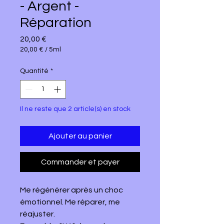
- Argent -
Réparation
Prix
20,00 €
20,00 €
/
5ml
20,00 €
pour
Quantité
*
5
Millilitres
Il ne reste que 2 article(s) en stock
Ajouter au panier
Commander et payer
Me régénérer après un choc
émotionnel. Me réparer, me
réajuster.