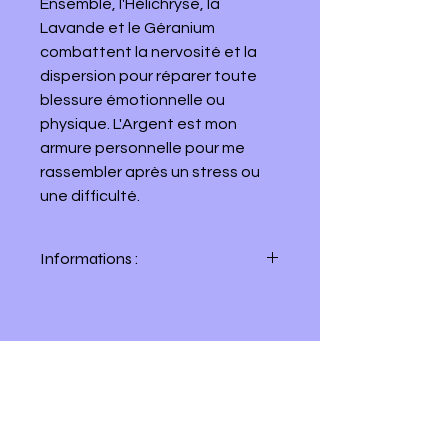
Ensemble, l'Hélichryse, la
Lavande et le Géranium
combattent la nervosité et la
dispersion pour réparer toute
blessure émotionnelle ou
physique. L'Argent est mon
armure personnelle pour me
rassembler après un stress ou
une difficulté.
Informations :
Le Concentré de Soin Altearah est un
véritable soin booster. Par sa forte
teneur en huiles essentielles, il offre
une action intense et puissante à tous
Chrysalide En Soi
vos maux du quotidien.
5 ml
© 2025 by Chrysalide En Soi. Powered and