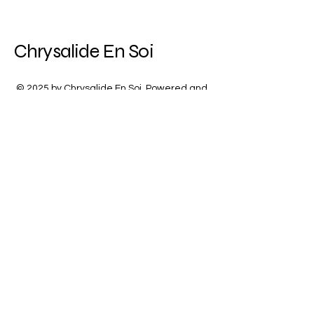
Chrysalide En Soi
© 2025 by Chrysalide En Soi. Powered and
secured by
Wix
07.77.05.81.04
corinne.nicoleau.pro@orange.fr
Vendée, France
Politique de confidentialité
Déclaration d'accessibilité
Politique de livraison