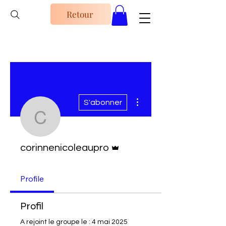
Retour
Plus d'actions
S'abonner
corinnenicoleaupro
Administrateur
corinnenicoleaupro
Profile
Profil
A rejoint le groupe le : 4 mai 2025