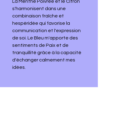
La Menthe Poivrée et le Citron
s'harmonisent dans une
combinaison fraîche et
hespéridée qui favorise la
communication et l'expression
de soi. Le Bleu m'apporte des
sentiments de Paix et de
tranquillité grâce à la capacité
d'échanger calmement mes
idées.
Chrysalide En Soi
© 2025 by Chrysalide En Soi. Powered and
secured by
Wix