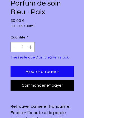
Parfum de soin
Bleu - Paix
Prix
30,00 €
30,00 €
/
30ml
30,00 €
pour
Quantité
*
30
Millilitres
Il ne reste que 7 article(s) en stock
Ajouter au panier
Commander et payer
Retrouver calme et tranquillité.
Faciliter l’écoute et la parole.