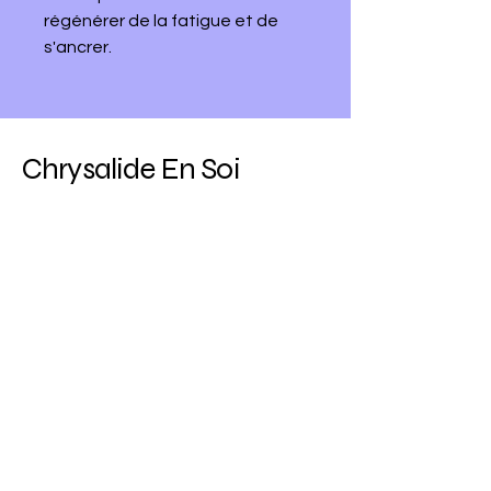
régénérer de la fatigue et de
s'ancrer.
Chrysalide En Soi
© 2025 by Chrysalide En Soi. Powered and
secured by
Wix
07.77.05.81.04
corinne.nicoleau.pro@orange.fr
Vendée, France