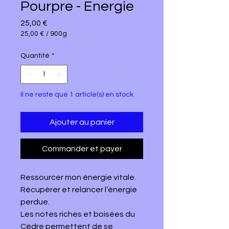
Pourpre - Energie
Prix
25,00 €
25,00 €
/
900g
25,00 €
pour
Quantité
*
900
Grammes
Il ne reste que 1 article(s) en stock
Ajouter au panier
Commander et payer
Ressourcer mon énergie vitale.
Récupérer et relancer l’énergie
perdue.
Les notes riches et boisées du
Cèdre permettent de se