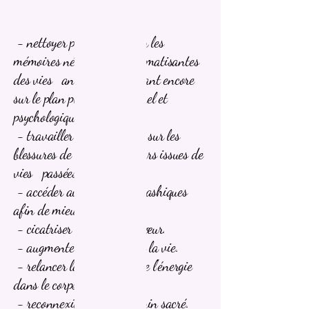
multiples:
- nettoyer puis transmuter les
mémoires négatives et traumatisantes
des vies antérieures agissant encore
sur le plan physique, spirituel et
psychologique.
- travailler profondément sur les
blessures de l'âme et les peurs issues de
vies passées.
- accéder aux archives Akashiques
afin de mieux se connaître.
- cicatriser le chakra du cœur.
- augmenter la fluidité de la vie.
- relancer la circulation de l'énergie
dans le corps.
- reconnexion à son féminin sacré.