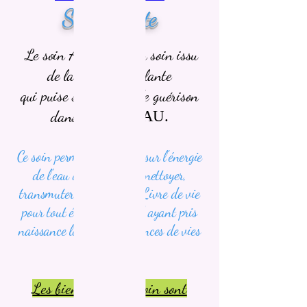
Soin Atlante
Le soin Atlante est un soin issu
de la médecine Atlante
qui puise son énergie de guérison
dans l'élément
EAU.
Ce soin permet​ de "surfer" sur l'énergie
de l'eau dans le but de nettoyer,
transmuter, réencoder le Livre de vie
pour tout élément négatif ayant pris
naissance lors des expériences de vies
passées.
Les bienfaits de ce soin sont