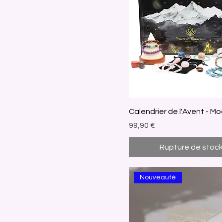
a
r
5
M
i
l
l
i
l
i
t
r
e
s
Calendrier de l'Avent - Mo
Prix
99,90 €
Rupture de stoc
Nouveauté