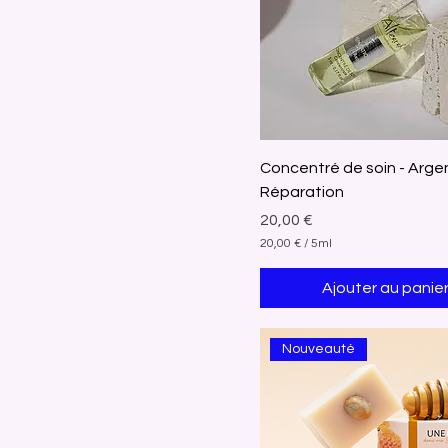
Concentré de soin - Argen
Réparation
Prix
20,00 €
20,00 €
/
5ml
2
0
Ajouter au panie
,
0
0
Nouveauté
€
p
a
r
5
M