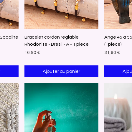
 Sodalite
Bracelet cordon réglable
Ange 45 à 5
Rhodonite - Brésil - A - 1 pièce
(1pièce)
Prix
Prix
16,90 €
31,90 €
r
Ajouter au panier
Ajou