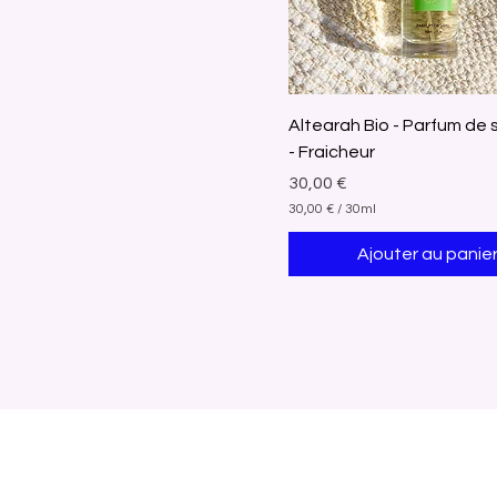
Altearah Bio - Parfum de 
- Fraicheur
Prix
30,00 €
30,00 €
/
30ml
3
0
Ajouter au panie
,
0
0
€
p
a
r
3
0
M
i
l
l