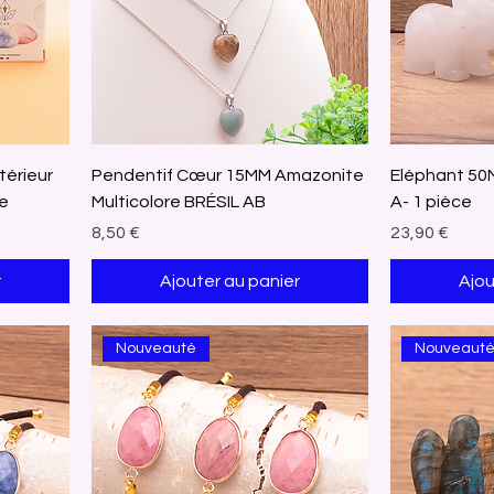
ntérieur
Pendentif Cœur 15MM Amazonite
Eléphant 50M
ue
Multicolore BRÉSIL AB
A- 1 pièce
Prix
Prix
8,50 €
23,90 €
r
Ajouter au panier
Ajou
Nouveauté
Nouveaut