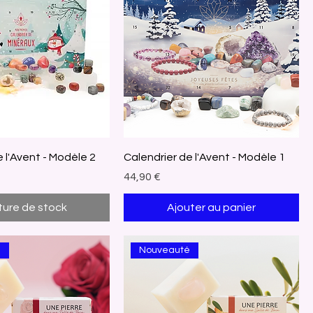
a
r
5
M
i
l
l
i
l
i
t
r
e
s
 l'Avent - Modèle 2
Calendrier de l'Avent - Modèle 1
Prix
44,90 €
ure de stock
Ajouter au panier
é
Nouveauté