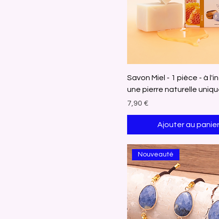
i
l
l
i
l
i
t
r
e
s
Savon Miel - 1 pièce - à l'i
une pierre naturelle uniq
Prix
7,90 €
Ajouter au panie
Nouveauté