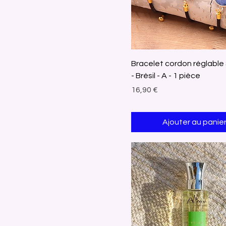
Bracelet cordon réglable
- Brésil - A - 1 pièce
Prix
16,90 €
Ajouter au panie