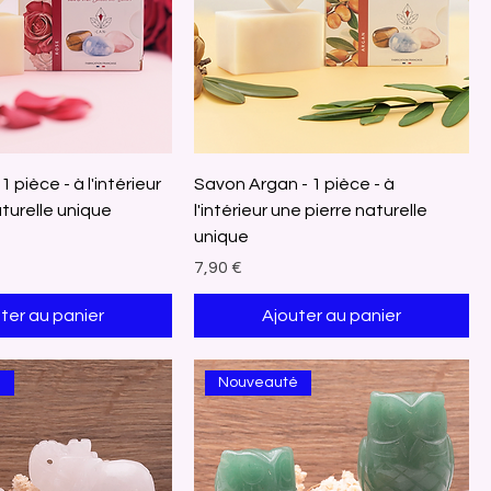
 pièce - à l'intérieur
Savon Argan - 1 pièce - à
aturelle unique
l'intérieur une pierre naturelle
unique
Prix
7,90 €
ter au panier
Ajouter au panier
é
Nouveauté