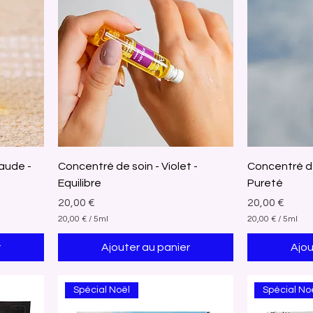
aude -
Concentré de soin - Violet -
Concentré de
Equilibre
Pureté
Prix
Prix
20,00 €
20,00 €
20,00 €
/
5ml
20,00 €
/
5ml
2
2
0
0
r
Ajouter au panier
Ajou
,
,
0
0
0
0
Spécial Noël
Spécial No
€
€
p
p