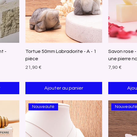
t -
Tortue 50mm Labradorite - A - 1
Savon rose - 1
pièce
une pierre n
Prix
Prix
21,90 €
7,90 €
r
Ajouter au panier
Ajou
Nouveauté
Nouveaut