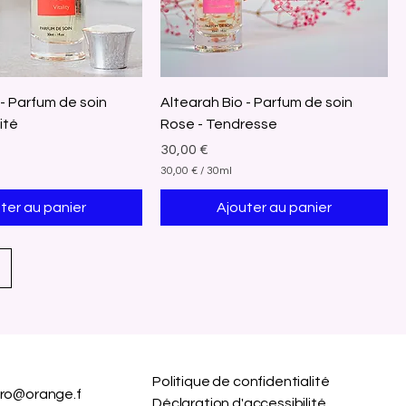
l
i
l
i
t
r
e
 - Parfum de soin
Altearah Bio - Parfum de soin
s
ité
Rose - Tendresse
Prix
30,00 €
30,00 €
/
30ml
3
0
ter au panier
Ajouter au panier
,
0
0
€
p
a
r
3
0
M
i
Politique de confidentialité
l
pro@orange.f
Déclaration d'accessibilité
l