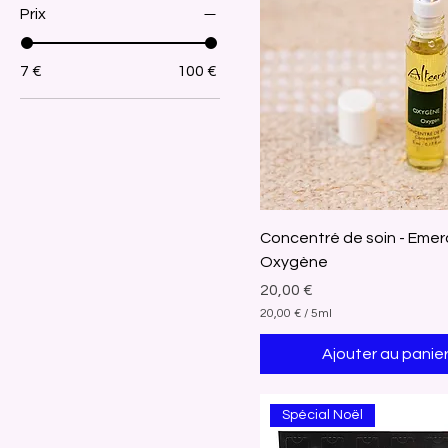
Prix
7 €
100 €
Concentré de soin - Emer
Oxygène
Prix
20,00 €
20,00 €
/
5ml
2
0
Ajouter au panie
,
0
0
Spécial Noël
€
p