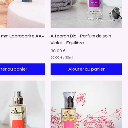
5 mm Labradorite AA+
Altearah Bio - Parfum de soin
Violet - Equilibre
Prix
30,00 €
30,00 €
/
30ml
3
0
ter au panier
Ajouter au panier
,
0
0
€
p
a
r
3
0
M
i
l