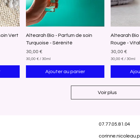
soin Vert
Altearah Bio - Parfum de soin
Altearah Bio
Turquoise - Sérénité
Rouge - Vital
Prix
Prix
30,00 €
30,00 €
30,00 €
/
30ml
30,00 €
/
30ml
3
3
0
0
r
Ajouter au panier
Ajou
,
,
0
0
0
0
Voir plus
€
€
p
p
a
a
r
r
3
3
0
0
07.77.05.81.04
M
M
i
i
l
l
corinne.nicoleau.
l
l