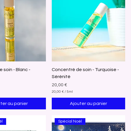
 soin - Blanc -
Concentré de soin - Turquoise -
Sérénité
Prix
20,00 €
20,00 €
/
5ml
2
0
ter au panier
Ajouter au panier
,
0
0
ël
Spécial Noël
€
p