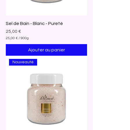
m
e
s
Sel de Bain - Blanc - Pureté
Prix
25,00 €
25,00 €
/
900g
2
5
Ajouter au panier
,
0
0
Nouveauté
€
p
a
r
9
0
0
G
r
a
m
m
e