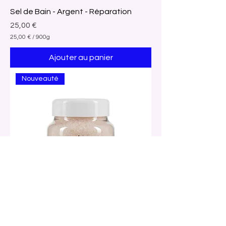
Sel de Bain - Argent - Réparation
Prix
25,00 €
25,00 €
/
900g
2
5
Ajouter au panier
,
0
0
Nouveauté
€
p
a
r
9
0
0
G
r
a
m
m
e
s
Sel de Bain - Turquoise - Sérénité