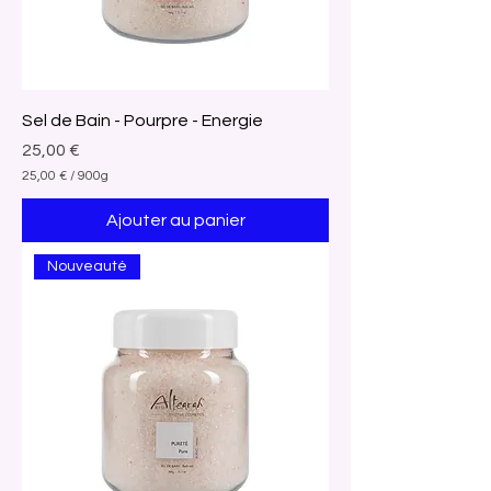
Sel de Bain - Pourpre - Energie
Prix
25,00 €
25,00 €
/
900g
2
5
Ajouter au panier
,
0
0
Nouveauté
€
p
a
r
9
0
0
G
r
a
m